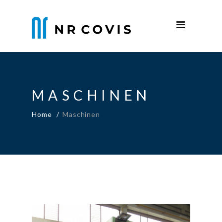
SELECT LANGUAGES
Home
Firma
Sektoren
MASCHINEN
Produktion
Home
Maschinen
Maschinen
Dienstleistungen
News
Kontakte