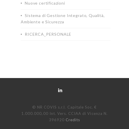
Nuove certificazioni
Sistema di Gestione Integrato, Qualità,
Ambiente e Sicurezza
RICERCA_PERSONALE
© NR COVIS s.r.l. Capitale Soc. €
1.000.000,00 Int. Vers. CCIAA di Vicenza N.
396920
Credits