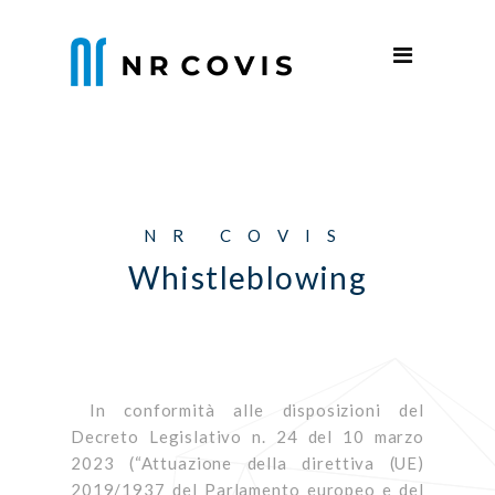
SELECT LANGUAGES
Home
Azienda
Settori
Produzione
NR COVIS
Parco Macchine
Whistleblowing
News
Contatti
In conformità alle disposizioni del
Decreto Legislativo n. 24 del 10 marzo
2023 (“Attuazione della direttiva (UE)
2019/1937 del Parlamento europeo e del